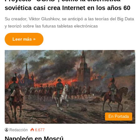
soviética casi crea Internet en los años 60
Su creador, Viktor Glushkov, se anticipó a las teorías del Big Data
y teorizó sobre las futuras tabletas electrónicas
Leer más »
En Portada
Redacción
6.677
Napoleón en Moscú