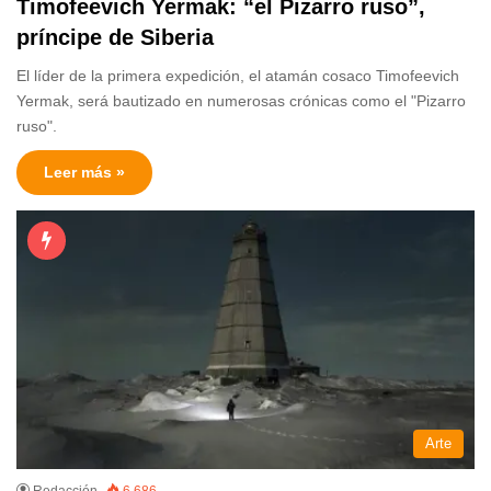
Timofeevich Yermak: “el Pizarro ruso”,
príncipe de Siberia
El líder de la primera expedición, el atamán cosaco Timofeevich
Yermak, será bautizado en numerosas crónicas como el "Pizarro
ruso".
Leer más »
Arte
Redacción
6.686