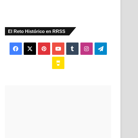
El Reto Histórico en RRSS
Facebook
X
Pinterest
YouTube
Tumblr
Instagram
Telegram
Buy
Me
a
Coffee