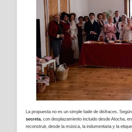
La propuesta no es un simple baile de disfraces. Según
secreta
, con desplazamiento incluido desde Atocha, en
reconstruir, desde la música, la indumentaria y la etiqu