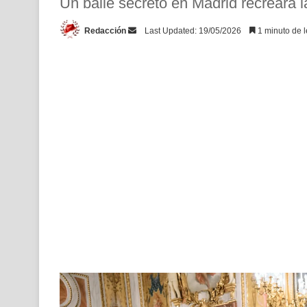
Un baile secreto en Madrid recreará l
Send
Redacción
Last Updated: 19/05/2026
1 minuto de l
an
email