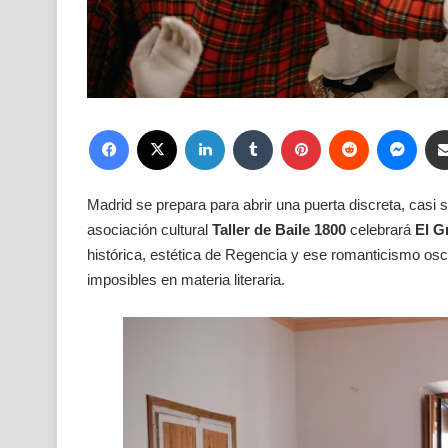
Facebook
X
LinkedIn
Tumblr
Pinterest
Reddit
Mess
Madrid se prepara para abrir una puerta discreta, casi s
asociación cultural
Taller de Baile 1800
celebrará
El G
histórica, estética de Regencia y ese romanticismo oscu
imposibles en materia literaria.