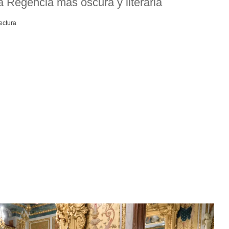
a Regencia más oscura y literaria
ectura