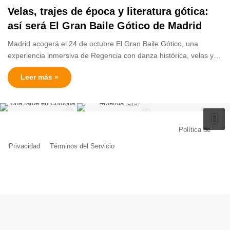
Velas, trajes de época y literatura gótica:
así será El Gran Baile Gótico de Madrid
Madrid acogerá el 24 de octubre El Gran Baile Gótico, una
experiencia inmersiva de Regencia con danza histórica, velas y…
Leer más »
© Copyright 2026, Todos los derechos reservados |
Política de
Privacidad
|
Términos del Servicio
| Creado por Miguel Ángel Ferreiro
Facebook
X
Pinterest
YouTube
Tumblr
Instagram
Telegram
Buy
Me
a