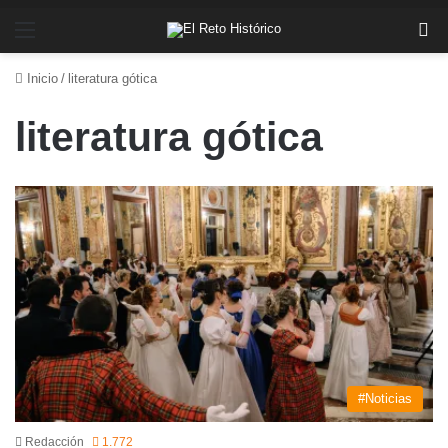
Menú
Bu
Inicio
/
literatura gótica
literatura gótica
#Noticias
Redacción
1.772