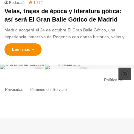
Redacción
1.772
Velas, trajes de época y literatura gótica:
así será El Gran Baile Gótico de Madrid
Madrid acogerá el 24 de octubre El Gran Baile Gótico, una
experiencia inmersiva de Regencia con danza histórica, velas y…
Leer más »
© Copyright 2026, Todos los derechos reservados |
Política de
Privacidad
|
Términos del Servicio
| Creado por Miguel Ángel Ferreiro
Facebook
X
Pinterest
YouTube
Tumblr
Instagram
Telegram
Buy
Me
a