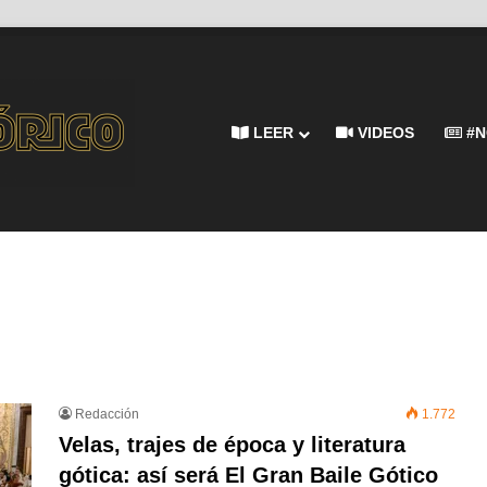
LEER
VIDEOS
#N
Redacción
1.772
Velas, trajes de época y literatura
gótica: así será El Gran Baile Gótico