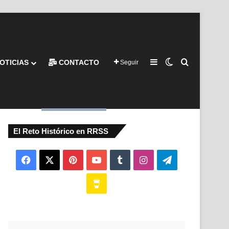
Barra lateral
Switch skin
Buscar por
OTICIAS
CONTACTO
Seguir
El Reto Histórico en RRSS
Facebook
X
Pinterest
YouTube
Tumblr
Instagram
Telegram
Buy
Me
a