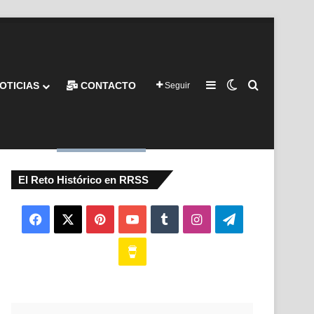
Barra lateral
Switch skin
Buscar por
OTICIAS
CONTACTO
Seguir
El Reto Histórico en RRSS
Facebook
X
Pinterest
YouTube
Tumblr
Instagram
Telegram
Buy
Me
a