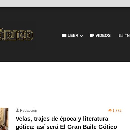
LEER
VIDEOS
#N
Redacción
1.772
Velas, trajes de época y literatura
gótica: así será El Gran Baile Gótico