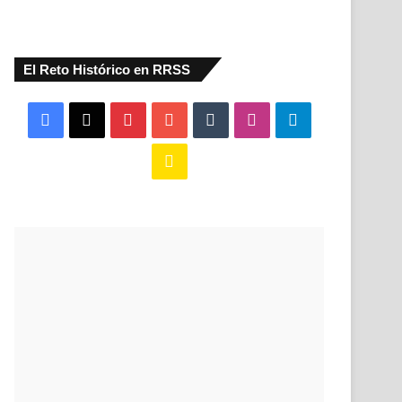
El Reto Histórico en RRSS
Facebook
X
Pinterest
YouTube
Tumblr
Instagram
Telegram
Buy
Me
a
Coffee