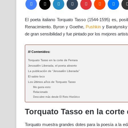
El poeta italiano Torquato Tasso (1544-1595) es, posi
Renacimiento. Byron y Goethe,
Pushkin
y Baratynsky s
de gran sensibilidad y fue pintado por los mejores artis
/// Contenidos:
Torquato Tasso en la corte de Ferrara
Jerusalén Liberada, el poeta absorto
La publicación de “Jerusalén Liberada”
El sabio loco
Los últimos años de Torquato Tasso
Me gusta esto:
Relacionado
Descubre más desde El Reto Histórico
Torquato Tasso en la corte 
Torquato muestra grandes dotes para la poesía a la ed