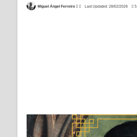
Follow
Send
Miguel Ángel Ferreiro
Last Updated: 28/02/2026
5
on
an
X
email