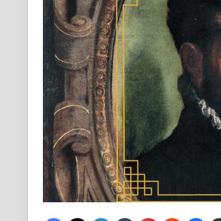
Facebook
X
LinkedIn
Tumblr
Pinterest
Reddit
Mess