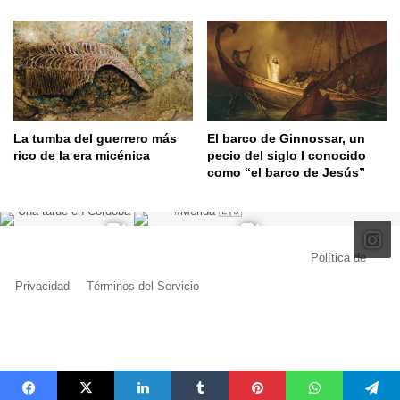
La tumba del guerrero más
El barco de Ginnossar, un
rico de la era micénica
pecio del siglo I conocido
como “el barco de Jesús”
© Copyright 2026, Todos los derechos reservados |
Política de
Privacidad
|
Términos del Servicio
| Creado por Miguel Ángel Ferreiro
Facebook
X
Pinterest
YouTube
Tumblr
Instagram
Telegram
Buy
Me