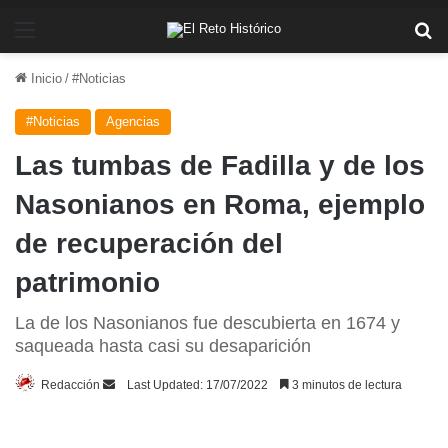
Menú
Bu
Inicio
/
#Noticias
#Noticias
Agencias
Las tumbas de Fadilla y de los
Nasonianos en Roma, ejemplo
de recuperación del
patrimonio
La de los Nasonianos fue descubierta en 1674 y
saqueada hasta casi su desaparición
Send
Redacción
Last Updated: 17/07/2022
3 minutos de lectura
an
email