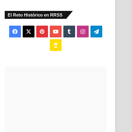
El Reto Histórico en RRSS
Facebook
X
Pinterest
YouTube
Tumblr
Instagram
Telegram
Buy
Me
a
Coffee