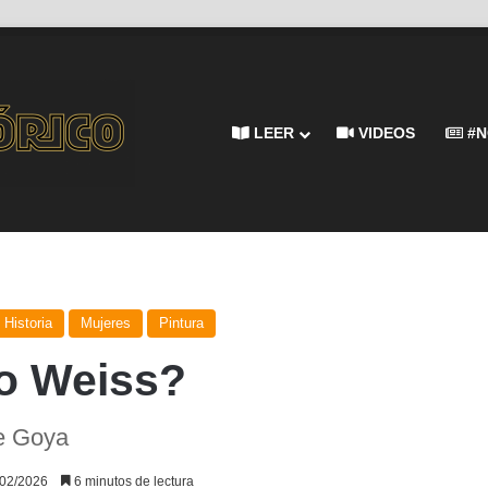
LEER
VIDEOS
#N
Historia
Mujeres
Pintura
io Weiss?
e Goya
/02/2026
6 minutos de lectura