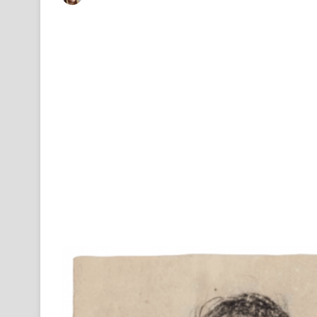
on
an
X
email