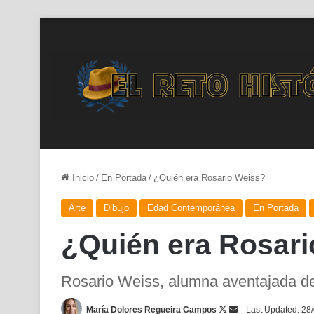
Inicio
/
En Portada
/
¿Quién era Rosario Weiss?
Arte
Dibujo
Edad Contemporánea
En Portada
¿Quién era Rosar
Rosario Weiss, alumna aventajada d
Follow
Send
María Dolores Regueira Campos
Last Updated: 28