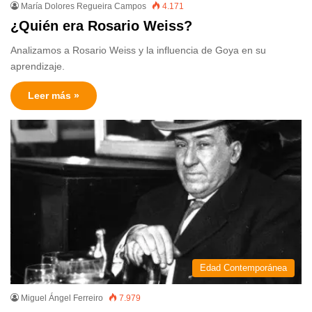
María Dolores Regueira Campos
4.171
¿Quién era Rosario Weiss?
Analizamos a Rosario Weiss y la influencia de Goya en su
aprendizaje.
Leer más »
Edad Contemporánea
Miguel Ángel Ferreiro
7.979