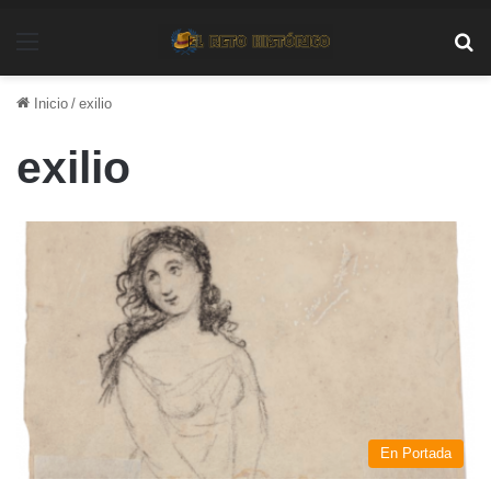
Menú
Bu
Inicio
/
exilio
exilio
En Portada