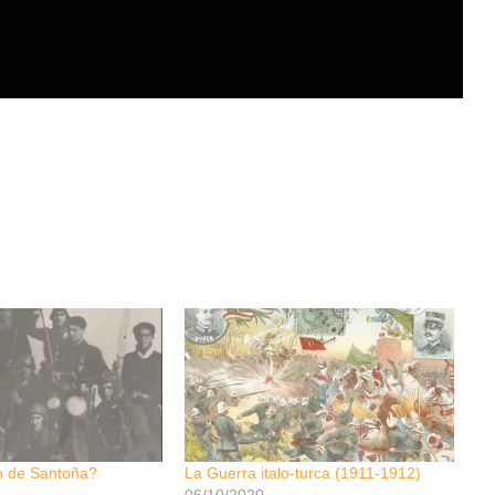
o de Santoña?
La Guerra italo-turca (1911-1912)