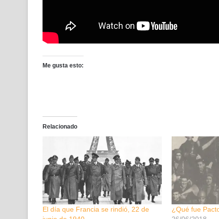
Me gusta esto:
Relacionado
El día que Francia se rindió, 22 de
¿Qué fue Pact