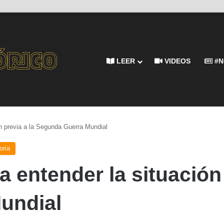
LEER
VIDEOS
#N
ón previa a la Segunda Guerra Mundial
oria
a entender la situación 
undial