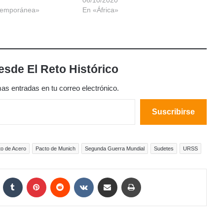
06/10/2020
temporánea»
En «África»
sde El Reto Histórico
mas entradas en tu correo electrónico.
Suscribirse
to de Acero
Pacto de Munich
Segunda Guerra Mundial
Sudetes
URSS
LinkedIn
Tumblr
Pinterest
Reddit
VKontakte
Compartir por correo electrónico
Imprimir