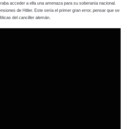
eraba acceder a ella una amenaza para su soberanía nacional.
nsiones de Hitler. Este sería el primer gran error, pensar que se
íticas del canciller alemán.