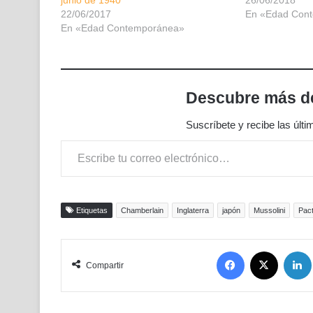
junio de 1940
26/06/2018
22/06/2017
En «Edad Con
En «Edad Contemporánea»
Descubre más de
Suscríbete y recibe las últi
Escribe tu correo electrónico…
Etiquetas
Chamberlain
Inglaterra
japón
Mussolini
Pac
Facebook
X
Compartir