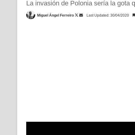
La invasión de Polonia sería la gota 
Follow
Send
Miguel Ángel Ferreiro
Last Updated: 30/04/2020
on
an
X
email