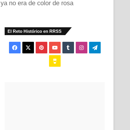
ya no era de color de rosa
El Reto Histórico en RRSS
Facebook
X
Pinterest
YouTube
Tumblr
Instagram
Telegram
Buy
Me
a
Coffee