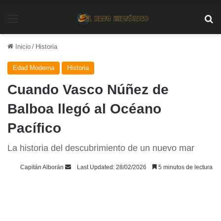
Menú
Bu
Inicio
/
Historia
Edad Moderna
Historia
Cuando Vasco Núñez de
Balboa llegó al Océano
Pacífico
La historia del descubrimiento de un nuevo mar
Send
Capitán Alborán
Last Updated: 28/02/2026
5 minutos de lectura
an
email