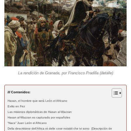
La rendición de Granada, por Francisco Pradilla (detalle)
/// Contenidos:
Hasan, el hombre que será León el Africano
Exilio en Fez
Las misiones diplomáticas de Hasan al-Wazzan
Hasan al-Wazzan es capturado por españoles
“Nace” Juan León el Africano
Della descrittione dell’Africa et delle cose notabli che ivi sono (Descripción de