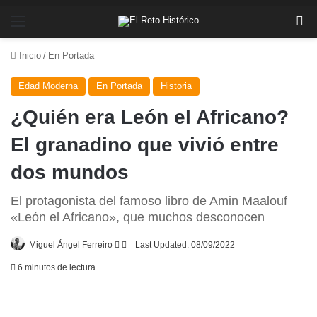
Menú
Bu
Inicio
/
En Portada
Edad Moderna
En Portada
Historia
¿Quién era León el Africano?
El granadino que vivió entre
dos mundos
El protagonista del famoso libro de Amin Maalouf
«León el Africano», que muchos desconocen
Follow
Send
Miguel Ángel Ferreiro
Last Updated: 08/09/2022
on
an
6 minutos de lectura
X
email