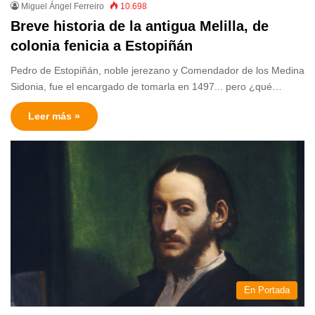
Miguel Ángel Ferreiro
10.698
Breve historia de la antigua Melilla, de
colonia fenicia a Estopiñán
Pedro de Estopiñán, noble jerezano y Comendador de los Medina
Sidonia, fue el encargado de tomarla en 1497... pero ¿qué…
Leer más »
En Portada