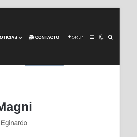
Barra lateral
Switch skin
Buscar por
OTICIAS
CONTACTO
Seguir
 Magni
 Eginardo