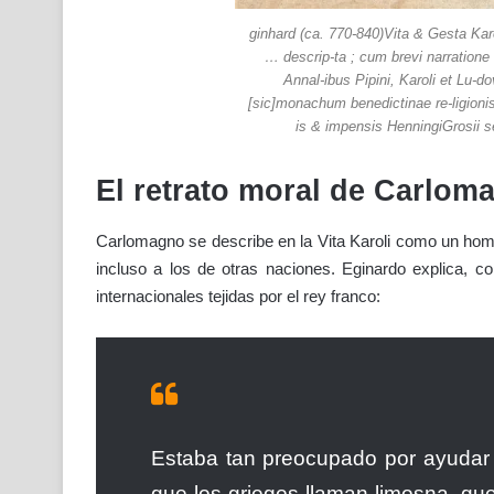
ginhard (ca. 770-840)Vita & Gesta Karo
… descrip-ta ; cum brevi narration
Annal-ibus Pipini, Karoli et Lu-
[sic]monachum benedictinae re-ligionis
is & impensis HenningiGrosii 
El retrato moral de Carloma
Carlomagno se describe en la Vita Karoli como un ho
incluso a los de otras naciones. Eginardo explica, c
internacionales tejidas por el rey franco:
Estaba tan preocupado por ayudar 
que los griegos llaman limosna, qu