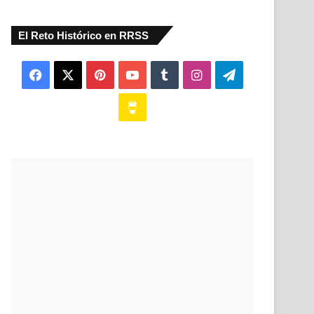
El Reto Histórico en RRSS
Facebook
X
Pinterest
YouTube
Tumblr
Instagram
Telegram
Buy
Me
a
Coffee