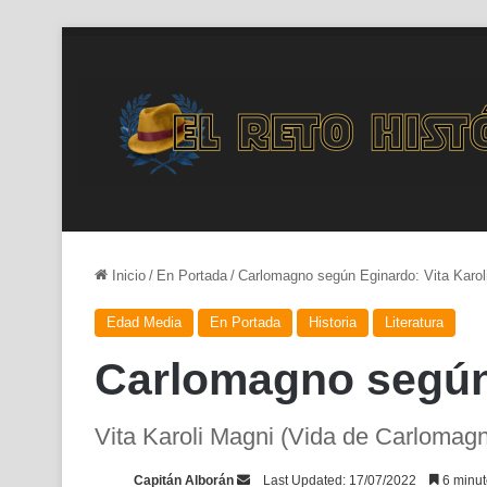
Inicio
/
En Portada
/
Carlomagno según Eginardo: Vita Karol
Edad Media
En Portada
Historia
Literatura
Carlomagno según 
Vita Karoli Magni (Vida de Carlomagn
Send
Capitán Alborán
Last Updated: 17/07/2022
6 minut