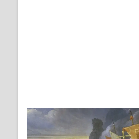
an
email