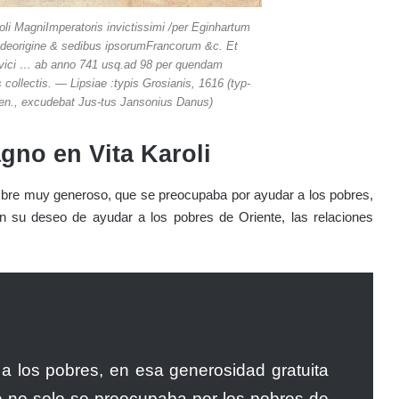
li MagniImperatoris invictissimi /per Eginhartum
e deorigine & sedibus ipsorumFrancorum &c. Et
dovici … ab anno 741 usq.ad 98 per quendam
 collectis. — Lipsiae :typis Grosianis, 1616 (typ-
sen., excudebat Jus-tus Jansonius Danus)
gno en Vita Karoli
mbre muy generoso, que se preocupaba por ayudar a los pobres,
on su deseo de ayudar a los pobres de Oriente, las relaciones
a los pobres, en esa generosidad gratuita
e no solo se preocupaba por los pobres de