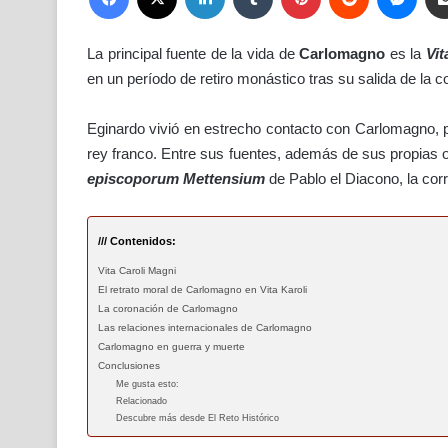
La principal fuente de la vida de
Carlomagno
es la
Vit
en un período de retiro monástico tras su salida de la c
Eginardo vivió en estrecho contacto con Carlomagno,
rey franco. Entre sus fuentes, además de sus propias o
episcoporum Mettensium
de Pablo el Diacono, la cor
/// Contenidos:
Vita Caroli Magni
El retrato moral de Carlomagno en Vita Karoli
La coronación de Carlomagno
Las relaciones internacionales de Carlomagno
Carlomagno en guerra y muerte
Conclusiones
Me gusta esto:
Relacionado
Descubre más desde El Reto Histórico