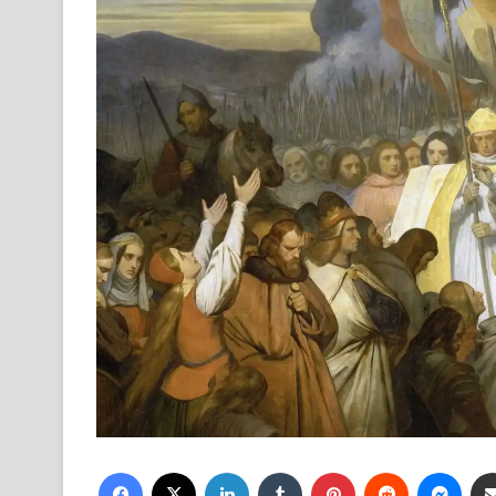
Facebook
X
LinkedIn
Tumblr
Pinterest
Reddit
Mess