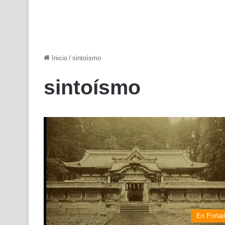
Inicio
/
sintoísmo
sintoísmo
En Porta