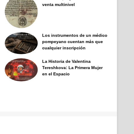
venta multinivel
Los instrumentos de un médico
pompeyano cuentan más que
cualquier inscripción
La Historia de Valentina
Tereshkova: La Primera Mujer
en el Espacio
Facebook
X
Pinterest
YouTube
Tumblr
Instagram
Telegram
Buy
Me