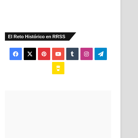
El Reto Histórico en RRSS
Facebook
X
Pinterest
YouTube
Tumblr
Instagram
Telegram
Buy
Me
a
Coffee