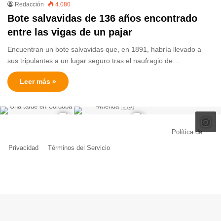
Redacción
4.080
Bote salvavidas de 136 años encontrado
entre las vigas de un pajar
Encuentran un bote salvavidas que, en 1891, habría llevado a
sus tripulantes a un lugar seguro tras el naufragio de…
Leer más »
© Copyright 2026, Todos los derechos reservados |
Política de
Privacidad
|
Términos del Servicio
| Creado por Miguel Ángel Ferreiro
Facebook
X
Pinterest
YouTube
Tumblr
Instagram
Telegram
Buy
Me
a