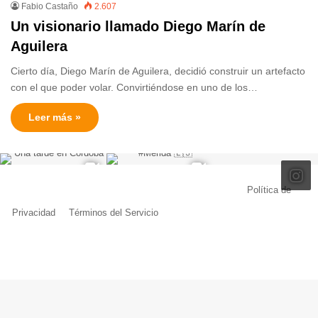
Fabio Castaño
2.607
Un visionario llamado Diego Marín de
Aguilera
Cierto día, Diego Marín de Aguilera, decidió construir un artefacto
con el que poder volar. Convirtiéndose en uno de los…
Leer más »
© Copyright 2026, Todos los derechos reservados |
Política de
Privacidad
|
Términos del Servicio
| Creado por Miguel Ángel Ferreiro
Facebook
X
Pinterest
YouTube
Tumblr
Instagram
Telegram
Buy
Me
a