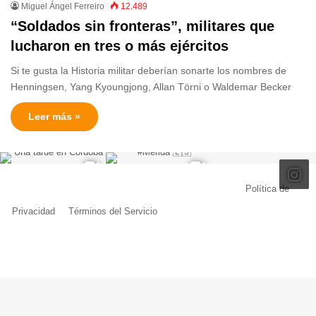
Miguel Ángel Ferreiro
12.489
“Soldados sin fronteras”, militares que
lucharon en tres o más ejércitos
Si te gusta la Historia militar deberían sonarte los nombres de
Henningsen, Yang Kyoungjong, Allan Törni o Waldemar Becker
Leer más »
© Copyright 2026, Todos los derechos reservados |
Política de
Privacidad
|
Términos del Servicio
| Creado por Miguel Ángel Ferreiro
Facebook
X
Pinterest
YouTube
Tumblr
Instagram
Telegram
Buy
Me
a