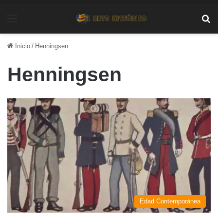
Menú
Bu
Inicio
/
Henningsen
Henningsen
Edad Contemporánea