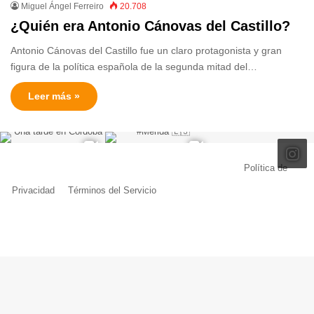
Miguel Ángel Ferreiro
20.708
¿Quién era Antonio Cánovas del Castillo?
Antonio Cánovas del Castillo fue un claro protagonista y gran
figura de la política española de la segunda mitad del…
Leer más »
© Copyright 2026, Todos los derechos reservados |
Política de
Privacidad
|
Términos del Servicio
| Creado por Miguel Ángel Ferreiro
Facebook
X
Pinterest
YouTube
Tumblr
Instagram
Telegram
Buy
Me
a