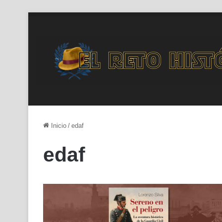
Inicio
/
edaf
edaf