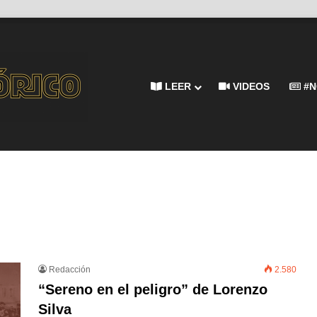
LEER
VIDEOS
#N
Redacción
2.580
“Sereno en el peligro” de Lorenzo
Silva