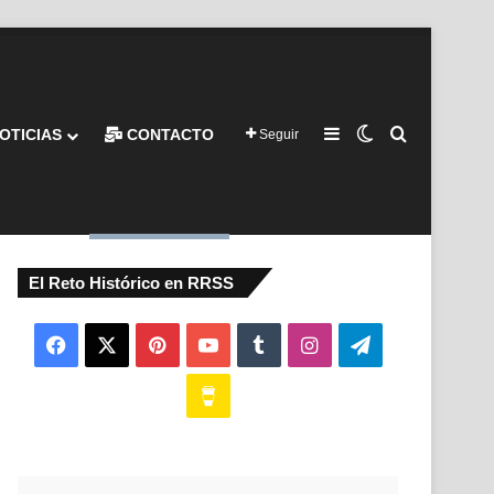
Barra lateral
Switch skin
Buscar por
OTICIAS
CONTACTO
Seguir
El Reto Histórico en RRSS
Facebook
X
Pinterest
YouTube
Tumblr
Instagram
Telegram
Buy
Me
a