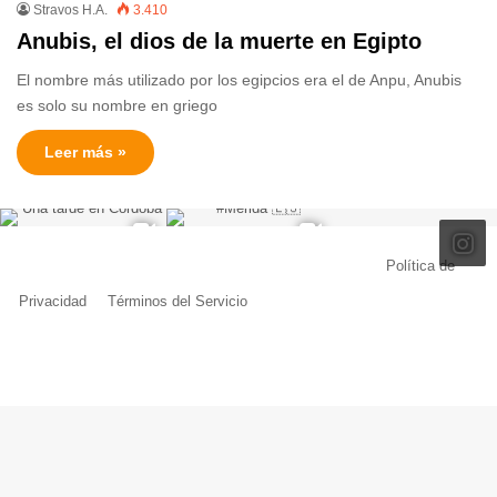
Stravos H.A.
3.410
Anubis, el dios de la muerte en Egipto
El nombre más utilizado por los egipcios era el de Anpu, Anubis
es solo su nombre en griego
Leer más »
© Copyright 2026, Todos los derechos reservados |
Política de
Privacidad
|
Términos del Servicio
| Creado por Miguel Ángel Ferreiro
Facebook
X
Pinterest
YouTube
Tumblr
Instagram
Telegram
Buy
Me
a