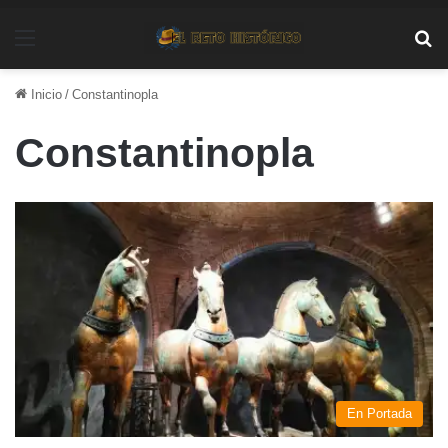
Menú
Bu
Inicio
/
Constantinopla
Constantinopla
En Portada