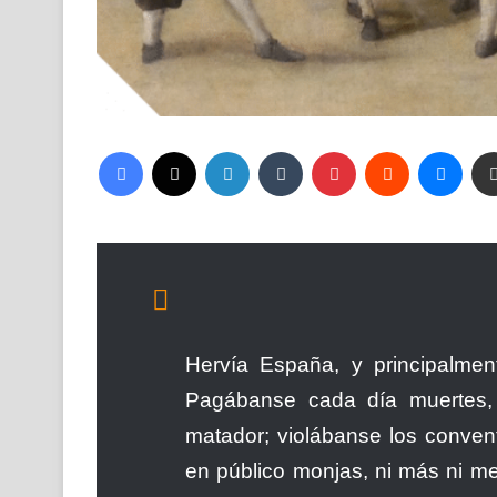
Facebook
X
LinkedIn
Tumblr
Pinterest
Reddit
Mess
Hervía España, y principalmen
Pagábanse cada día muertes, y
matador; violábanse los conven
en público monjas, ni más ni me