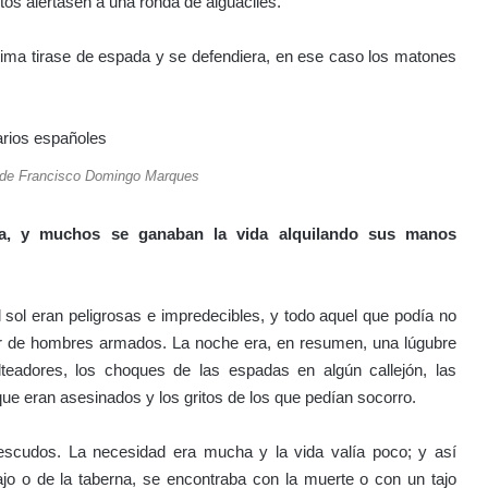
tos alertasen a una ronda de alguaciles.
tima tirase de espada y se defendiera, en ese caso los matones
 de Francisco Domingo Marques
ra, y muchos se ganaban la vida alquilando sus manos
l sol eran peligrosas e impredecibles, y todo aquel que podía no
ar de hombres armados. La noche era, en resumen, una lúgubre
lteadores, los choques de las espadas en algún callejón, las
que eran asesinados y los gritos de los que pedían socorro.
cudos. La necesidad era mucha y la vida valía poco; y así
jo o de la taberna, se encontraba con la muerte o con un tajo