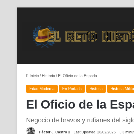
Inicio
/
Historia
/
El Oficio de la Espada
Edad Moderna
En Portada
Historia
Historia Milita
El Oficio de la Es
Negocio de bravos y rufianes del sigl
Send
_Héctor J. Castro
Last Updated: 28/02/2026
3 minut