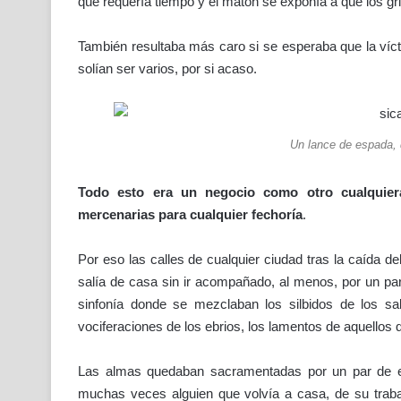
que requería tiempo y el matón se exponía a que los gri
También resultaba más caro si se esperaba que la víc
solían ser varios, por si acaso.
Un lance de espada,
Todo esto era un negocio como otro cualquie
mercenarias para cualquier fechoría
.
Por eso las calles de cualquier ciudad tras la caída de
salía de casa sin ir acompañado, al menos, por un p
sinfonía donde se mezclaban los silbidos de los sa
vociferaciones de los ebrios, los lamentos de aquellos 
Las almas quedaban sacramentadas por un par de es
muchas veces alguien que volvía a casa, de su traba