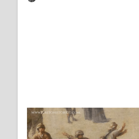
an
email