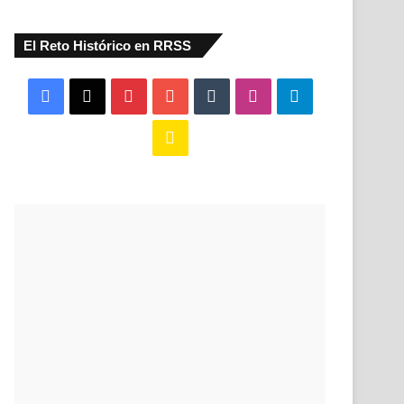
El Reto Histórico en RRSS
Facebook
X
Pinterest
YouTube
Tumblr
Instagram
Telegram
Buy
Me
a
Coffee