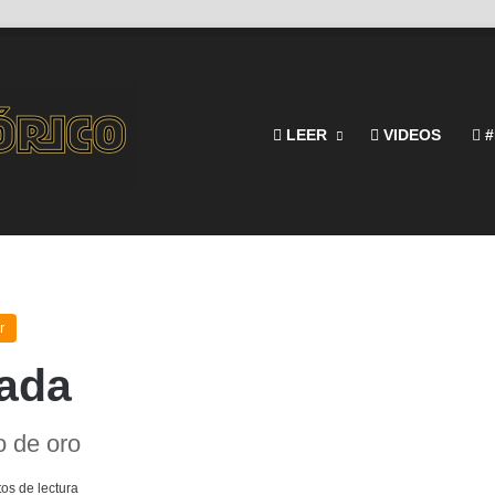
LEER
VIDEOS
#
r
pada
o de oro
os de lectura