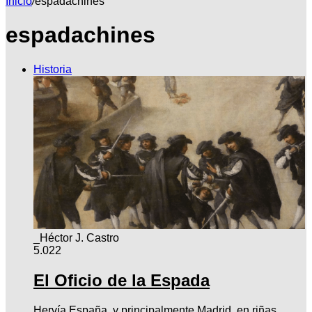
Inicio
/
espadachines
espadachines
por
Historia
_Héctor J. Castro
5.022
El Oficio de la Espada
Hervía España, y principalmente Madrid, en riñas,