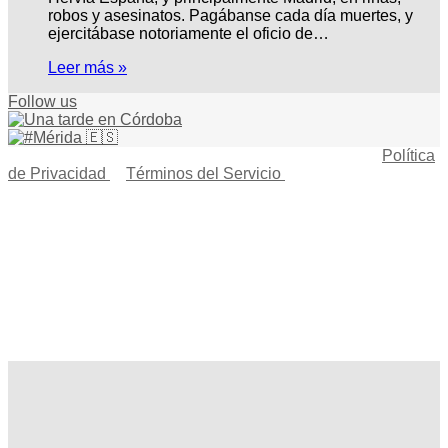
robos y asesinatos. Pagábanse cada día muertes, y
ejercitábase notoriamente el oficio de…
Leer más »
Follow us
© Copyright 2026, Todos los derechos reservados |
Política
de Privacidad
|
Términos del Servicio
| Creado por Miguel
Ángel Ferreiro
Facebook
X
Pinterest
YouTube
Tumblr
Instagram
Telegram
Buy
Me
Botón
a
volver
Coffee
arriba