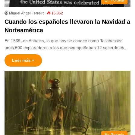
En Portada
Miguel Ángel Ferreiro
15.362
Cuando los españoles llevaron la Navidad a
Norteamérica
En 1539, en Anhaica, lo que hoy se conoce como Tallahassee
unos 600 exploradores a los que acompañaban 12 sacerdotes…
Leer más »
En Portada