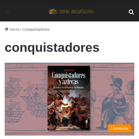
Menú
Bu
Inicio
/
conquistadores
conquistadores
Literatura