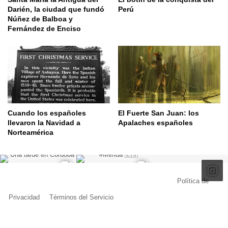
Darién, la ciudad que fundó
Perú
Núñez de Balboa y
Fernández de Enciso
Cuando los españoles
El Fuerte San Juan: los
llevaron la Navidad a
Apalaches españoles
Norteamérica
© Copyright 2026, Todos los derechos reservados |
Política de
Privacidad
|
Términos del Servicio
| Creado por Miguel Ángel Ferreiro
Facebook
X
Pinterest
YouTube
Tumblr
Instagram
Telegram
Buy