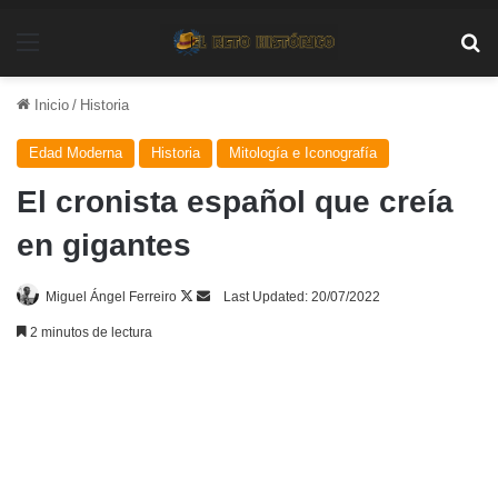
Menú
Bu
Inicio
/
Historia
Edad Moderna
Historia
Mitología e Iconografía
El cronista español que creía
en gigantes
Follow
Send
Miguel Ángel Ferreiro
Last Updated: 20/07/2022
on
an
2 minutos de lectura
X
email