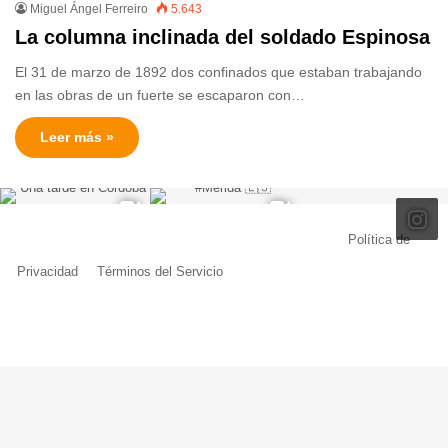
Miguel Ángel Ferreiro
5.643
La columna inclinada del soldado Espinosa
El 31 de marzo de 1892 dos confinados que estaban trabajando
en las obras de un fuerte se escaparon con…
Leer más »
© Copyright 2026, Todos los derechos reservados |
Política de
Privacidad
|
Términos del Servicio
| Creado por Miguel Ángel Ferreiro
Facebook
X
Pinterest
YouTube
Tumblr
Instagram
Telegram
Buy
Me
a