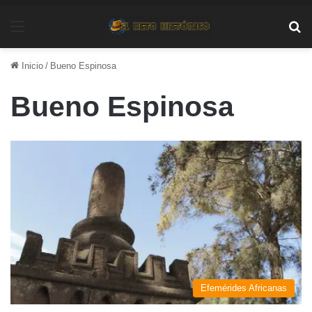
Menú
Bu
Inicio
/
Bueno Espinosa
Bueno Espinosa
Efemérides Africanas