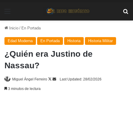
Menú
Bu
Inicio
/
En Portada
Edad Moderna
En Portada
Historia
Historia Militar
¿Quién era Justino de
Nassau?
Follow
Send
Miguel Ángel Ferreiro
Last Updated: 28/02/2026
on
an
3 minutos de lectura
X
email