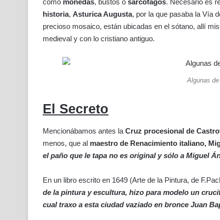
como
monedas
, bustos o
sarcófagos
. Necesario es 
historia
,
Asturica Augusta
, por la que pasaba la Vía 
precioso mosaico, están ubicadas en el sótano, allí 
medieval y con lo cristiano antiguo.
Algunas de
El Secreto
Mencionábamos antes la
Cruz procesional de Castrot
menos, que al
maestro de Renacimiento italiano, Mi
el paño que le tapa no es original y sólo a Miguel Á
En un libro escrito en 1649 (Arte de la Pintura, de F.P
de la pintura y escultura, hizo para modelo un cruc
cual traxo a esta ciudad vaziado en bronce Juan Bap