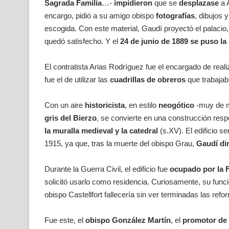
Sagrada Familia
…-
impidieron
que se
desplazase
a A
encargo, pidió a su amigo obispo
fotografías
, dibujos 
escogida. Con este material, Gaudí proyectó el palacio
quedó satisfecho. Y el
24 de junio de 1889 se puso la
El contratista Arias Rodríguez fue el encargado de rea
fue el de utilizar las
cuadrillas de obreros
que trabajab
Con un aire
historicista
, en estilo
neogótico
-muy de m
gris del Bierzo
, se convierte en una construcción resp
la muralla medieval y la catedral
(s.XV). El edificio se
1915, ya que, tras la muerte del obispo Grau,
Gaudí di
Durante la Guerra Civil, el edificio fue
ocupado por la 
solicitó usarlo como residencia. Curiosamente, su funció
obispo Castellfort fallecería sin ver terminadas las refo
Fue este, el
obispo González Martín
, el
promotor de 