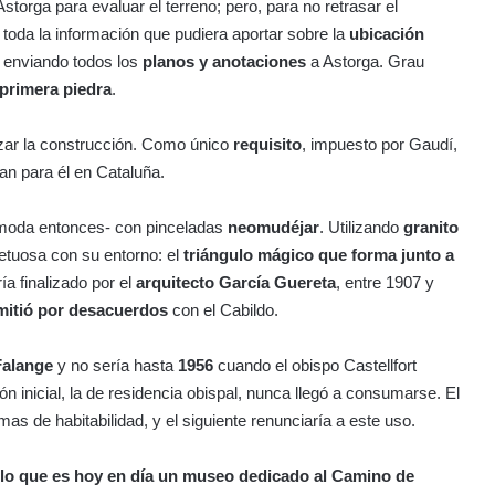
storga para evaluar el terreno; pero, para no retrasar el
y toda la información que pudiera aportar sobre la
ubicación
, enviando todos los
planos y anotaciones
a Astorga. Grau
 primera piedra
.
lizar la construcción. Como único
requisito
, impuesto por Gaudí,
an para él en Cataluña.
oda entonces- con pinceladas
neomudéjar
. Utilizando
granito
etuosa con su entorno: el
triángulo mágico que forma junto a
ría finalizado por el
arquitecto García Guereta
, entre 1907 y
mitió por desacuerdos
con el Cabildo.
Falange
y no sería hasta
1956
cuando el obispo Castellfort
n inicial, la de residencia obispal, nunca llegó a consumarse. El
rmas de habitabilidad, y el siguiente renunciaría a este uso.
lo que es hoy en día un museo dedicado al Camino de