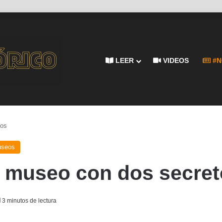
LEER
VIDEOS
#N
tos
seos
n museo con dos secre
3 minutos de lectura