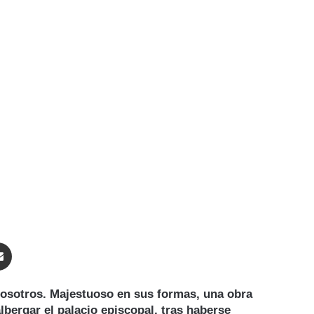
enger
Compartir por correo electrónico
nosotros.
Majestuoso
en sus formas, una obra
albergar el
palacio episcopal
, tras haberse