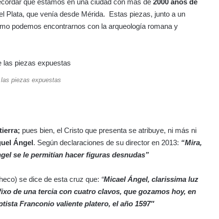
recordar que estamos en una ciudad con más de
2000 años de
del Plata, que venía desde Mérida. Estas piezas, junto a un
mismo podemos encontrarnos con la arqueología romana y
 las piezas expuestas
ierra;
pues bien, el Cristo que presenta se atribuye, ni más ni
guel Ángel
. Según declaraciones de su director en 2013:
“Mira,
ngel se le permitían hacer figuras desnudas”
acheco) se dice de esta cruz que:
“
Micael Ángel, clarissima luz
ifixo de una tercia con cuatro clavos, que gozamos hoy, en
tista Franconio valiente platero, el año 1597″