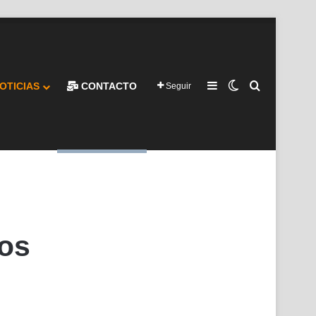
Barra lateral
Switch skin
Buscar por
OTICIAS
CONTACTO
Seguir
tos