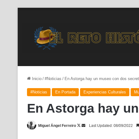
Inicio
/
#Noticias
/
En Astorga hay un museo con dos secre
#Noticias
En Portada
Experiencias Culturales
Mu
En Astorga hay u
Follow
Send
Miguel Ángel Ferreiro
Last Updated: 08/09/2022
on
an