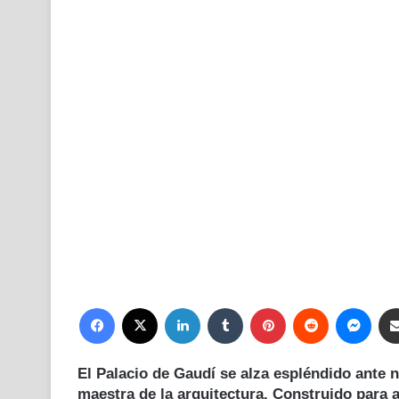
X
email
Facebook
X
LinkedIn
Tumblr
Pinterest
Reddit
Mess
El
Palacio de Gaudí
se alza espléndido ante 
maestra de la arquitectura. Construido para 