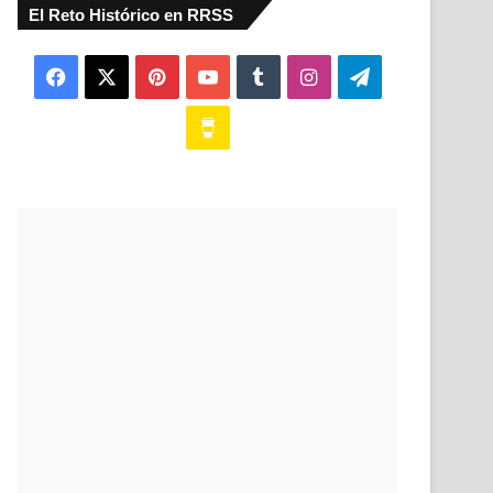
El Reto Histórico en RRSS
Facebook
X
Pinterest
YouTube
Tumblr
Instagram
Telegram
Buy
Me
a
Coffee