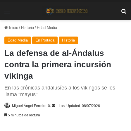
Menú
Bu
Inicio
/
Historia
/
Edad Media
Edad Media
En Portada
Historia
La defensa de al-Ándalus
contra la primera incursión
vikinga
En las crónicas andalusíes a los vikingos se les
llama "mayus"
Follow
Send
Miguel Ángel Ferreiro
Last Updated: 08/07/2026
on
an
5 minutos de lectura
X
email