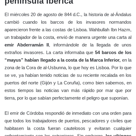
península Ibérica
El miércoles 20 de agosto de 844 d.C., la historia de al-Ándalus
cambió cuando los barcos de los invasores normandos
aparecieron frente a las costas de Lisboa. Wahbullah Ibn Hazm,
un trabajador de la costa, envió de manera urgente una carta al
emir Abderramán II
, informándole de la llegada de unos
extraños invasores. La carta informaba que
54 barcos de los
“mayus” habían llegado a la costa de la Marca Inferior,
en la
zona de la Cora de al-Usbunna, lo que hoy es Lisboa. Por lo que
se ve, ya habían tenido noticias de su reciente recalada en los
puertos del norte (Gijón y La Coruña), como bien sabemos, en
estos tiempos las noticias van más rápido por mar que por
tierra, por lo que sabían perfectamente el peligro que suponían.
El emir de Córdoba respondió de inmediato con una orden para
que todos los trabajadores de puertos, pescadores y civiles que
habitasen la costa fueran cautelosos y evitaran cualquier
enfrentamiento con los extranjeros. Sin embargo,
los vikingos