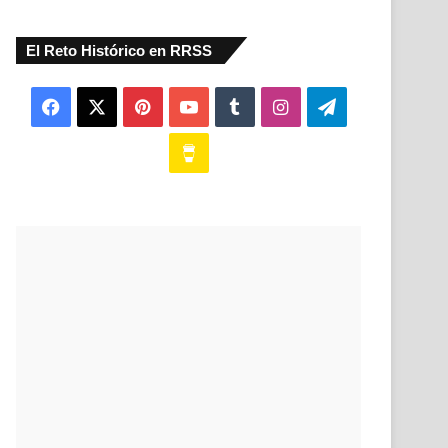
El Reto Histórico en RRSS
Facebook
X
Pinterest
YouTube
Tumblr
Instagram
Telegram
Buy
Me
a
Coffee