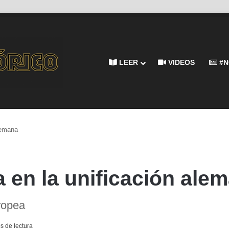
LEER
VIDEOS
#N
lemana
 en la unificación ale
uropea
s de lectura