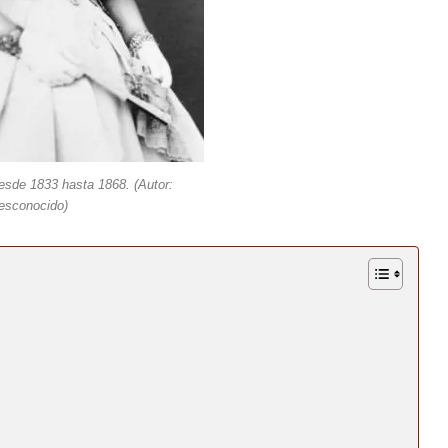
 desde 1833 hasta 1868. (Autor:
esconocido)