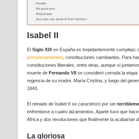
Amadeo
Me gusta esto:
Relacionado
Descubre más desde El Reto Histórico
Isabel II
El
Siglo XIX
en España es trepidantemente complejo; con
pronunciamientos
, constituciones cambiantes. Para ha
constituciones liberales, entre otras, aunque si juntam
muerte de
Fernando VII
se consideró cerrada la etapa
regencia de su madre, María Cristina, y luego del genera
1843.
El reinado de Isabel II se caracterizó por ser
terribleme
enfrentarse a cuatro alzamientos. Aparte tuvo que hace
África y dos revoluciones que finalmente la acabarían 
La gloriosa