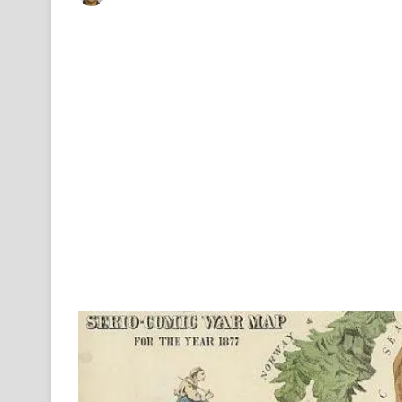
on
an
X
email