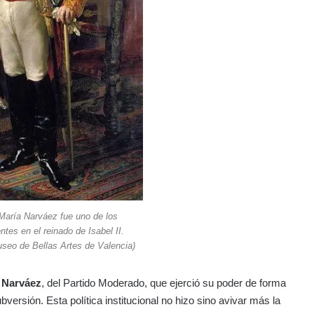
María Narváez fue uno de los
ntes en el reinado de Isabel II.
useo de Bellas Artes de Valencia)
 Narváez
, del Partido Moderado, que ejerció su poder de forma
bversión. Esta política institucional no hizo sino avivar más la