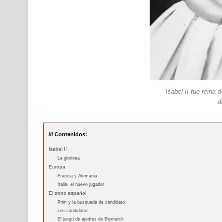
Isabel II fue reina
d
/// Contenidos:
Isabel II
La gloriosa
Europa
Francia y Alemania
Italia, el nuevo jugador
El trono español
Prim y la búsqueda de candidato
Los candidatos
El juego de ajedrez de Bismarck