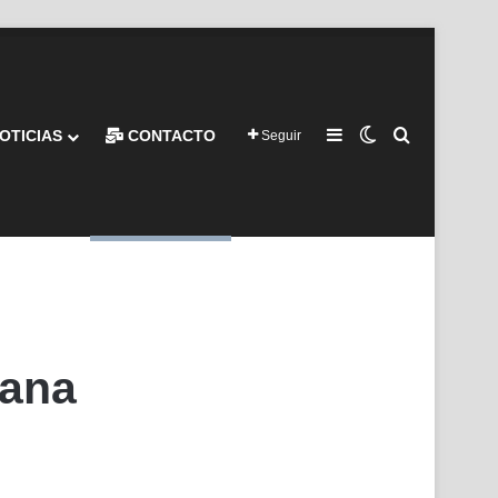
Barra lateral
Switch skin
Buscar por
OTICIAS
CONTACTO
Seguir
mana