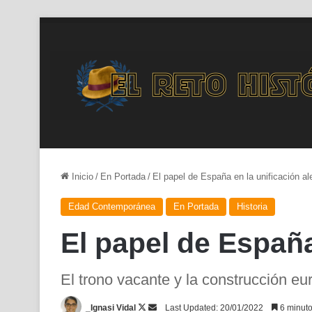
Inicio
/
En Portada
/
El papel de España en la unificación a
Edad Contemporánea
En Portada
Historia
El papel de España
El trono vacante y la construcción e
Follow
Send
_Ignasi Vidal
Last Updated: 20/01/2022
6 minuto