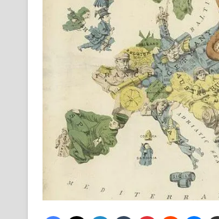
Facebook
X
LinkedIn
Tumblr
Pinterest
Reddit
Mess