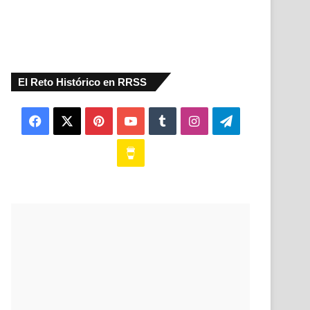
El Reto Histórico en RRSS
Facebook
X
Pinterest
YouTube
Tumblr
Instagram
Telegram
Buy
Me
a
Coffee