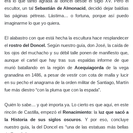
era lo que tanto agrada al doncel desde el siglo XV. Pero el
escultor, un tal
Sebastián de Almonacid
, decidió dejar baldías
las páginas pétreas. Lástima… o fortuna, porque así puedo
imaginarme lo que yo quiera.
El alabastro con que está hecha la escultura hace resplandecer
el
rostro del Doncel.
Según nuestro guía, don José, la caída de
los ojos del muchacho y su débil talle ponen de manifiesto que,
aunque el cartel que hay tras sus espaldas informe de que
murió batallando en la región de
Acequiagorda
de la vega
granadina en 1486, a pesar de vestir con cota de malla y lucir
en su pecho el anagrama de la orden militar de Santiago, Martín
fue más diestro “con la pluma que con la espada”.
Quién lo sabe… y qué importa ya. Lo cierto es que aquí, en este
rincón de Castilla, empezó el
Renacimiento
: la l
uz que sacó a
la Historia de sus siglos oscuros
. Y por eso, concluye
nuestro guía, la del Doncel es “una de las estatuas más bellas