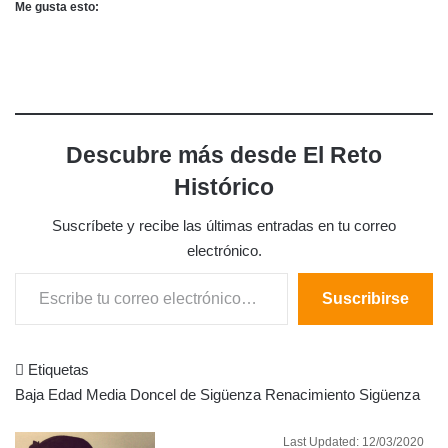
Me gusta esto:
Descubre más desde El Reto
Histórico
Suscríbete y recibe las últimas entradas en tu correo
electrónico.
Escribe tu correo electrónico…
Suscribirse
Etiquetas
Baja Edad Media
Doncel de Sigüenza
Renacimiento
Sigüenza
Follow
Send
Last Updated: 12/03/2020