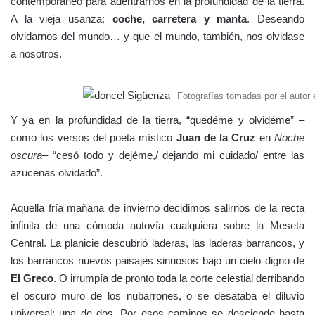
contemporáneo para adentrarnos en la profundidad de la tierra.
A la vieja usanza:
coche, carretera y manta
. Deseando
olvidarnos del mundo… y que el mundo, también, nos olvidase
a nosotros.
Fotografías tomadas por el autor 
Y ya en la profundidad de la tierra, “quedéme y olvidéme” –
como los versos del poeta místico
Juan de la Cruz
en
Noche
oscura
– “cesó todo y dejéme,/ dejando mi cuidado/ entre las
azucenas olvidado”.
Aquella fría mañana de invierno decidimos salirnos de la recta
infinita de una cómoda autovía cualquiera sobre la Meseta
Central. La planicie descubrió laderas, las laderas barrancos, y
los barrancos nuevos paisajes sinuosos bajo un cielo digno de
El Greco
. O irrumpía de pronto toda la corte celestial derribando
el oscuro muro de los nubarrones, o se desataba el diluvio
universal; una de dos. Por esos caminos se desciende hasta