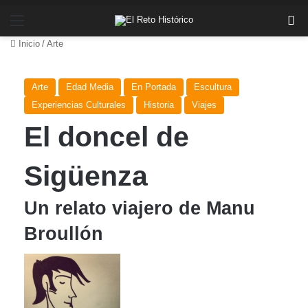
Menú
Bu
Inicio
/
Arte
Arte
Edad Media
En Portada
Escultura
Experiencias Culturales
Historia
Viajes
El doncel de
Sigüenza
Un relato viajero de Manu
Broullón
Follow
Send
on
an
X
email