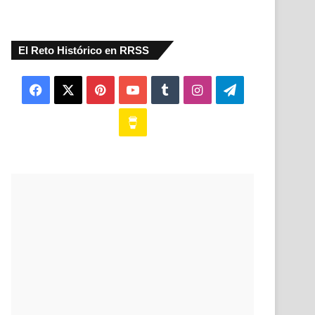
El Reto Histórico en RRSS
Facebook
X
Pinterest
YouTube
Tumblr
Instagram
Telegram
Buy
Me
a
Coffee