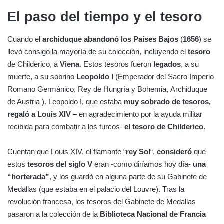
El paso del tiempo y el tesoro
Cuando el
archiduque abandonó los Países Bajos
(
1656
) se
llevó consigo la mayoría de su colección, incluyendo el
tesoro
de Childerico, a
Viena
. Estos tesoros fueron
legados
, a su
muerte, a su sobrino
Leopoldo I
(Emperador del Sacro Imperio
Romano Germánico, Rey de Hungría y Bohemia, Archiduque
de Austria ). Leopoldo I, que estaba
muy sobrado de tesoros,
regaló a Louis XIV
– en agradecimiento por la ayuda militar
recibida para combatir a los turcos-
el tesoro de Childerico.
Cuentan que Louis XIV, el flamante “
rey Sol
“,
consideró
que
estos
tesoros del siglo V
eran -como diríamos hoy día-
una
“horterada”
, y los guardó en alguna parte de su Gabinete de
Medallas (que estaba en el palacio del Louvre). Tras la
revolución francesa, los tesoros del Gabinete de Medallas
pasaron a la colección de la
Biblioteca Nacional de Francia