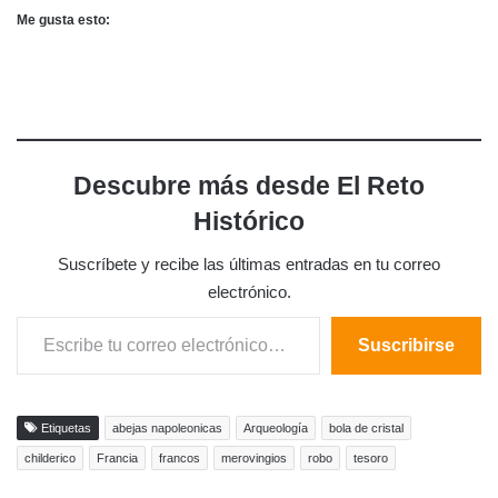
Me gusta esto:
Descubre más desde El Reto
Histórico
Suscríbete y recibe las últimas entradas en tu correo
electrónico.
Escribe tu correo electrónico…
Suscribirse
Etiquetas
abejas napoleonicas
Arqueología
bola de cristal
childerico
Francia
francos
merovingios
robo
tesoro