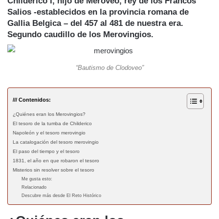
Childerico I
, hijo de Meroveo,
rey de los Francos
Salios
-establecidos en la provincia romana de
Gallia Belgica – del 457 al 481 de nuestra era.
Segundo caudillo de los
Merovingios
.
“Bautismo de Clodoveo”
/// Contenidos:
¿Quiénes eran los Merovingios?
El tesoro de la tumba de Childerico
Napoleón y el tesoro merovingio
La catalogación del tesoro merovingio
El paso del tiempo y el tesoro
1831, el año en que robaron el tesoro
Misterios sin resolver sobre el tesoro
Me gusta esto:
Relacionado
Descubre más desde El Reto Histórico