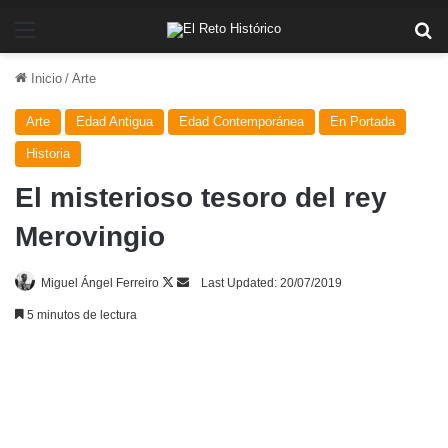
Menú
Bu
Inicio
/
Arte
Arte
Edad Antigua
Edad Contemporánea
En Portada
Historia
El misterioso tesoro del rey
Merovingio
Follow
Send
Miguel Ángel Ferreiro
Last Updated: 20/07/2019
on
an
5 minutos de lectura
X
email