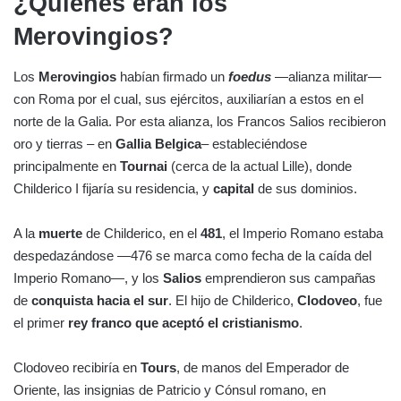
¿Quiénes eran los
Merovingios?
Los
Merovingios
habían firmado un
foedus
—alianza militar—
con Roma por el cual, sus ejércitos, auxiliarían a estos en el
norte de la Galia. Por esta alianza, los Francos Salios recibieron
oro y tierras – en
Gallia Belgica
– estableciéndose
principalmente en
Tournai
(cerca de la actual Lille), donde
Childerico I fijaría su residencia, y
capital
de sus dominios.
A la
muerte
de Childerico, en el
481
, el Imperio Romano estaba
despedazándose —476 se marca como fecha de la caída del
Imperio Romano—, y los
Salios
emprendieron sus campañas
de
conquista hacia el sur
. El hijo de Childerico,
Clodoveo
, fue
el primer
rey franco que aceptó el cristianismo
.
Clodoveo recibiría en
Tours
, de manos del Emperador de
Oriente, las insignias de Patricio y Cónsul romano, en