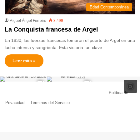
Edad Contemporánea
Miguel Ángel Ferreiro
3.499
La Conquista francesa de Argel
En 1830, las fuerzas francesas tomaron el puerto de Argel en una
lucha intensa y sangrienta. Esta victoria fue clave…
Leer más »
© Copyright 2026, Todos los derechos reservados |
Política de
Privacidad
|
Términos del Servicio
| Creado por Miguel Ángel Ferreiro
Facebook
X
Pinterest
YouTube
Tumblr
Instagram
Telegram
Buy
Me