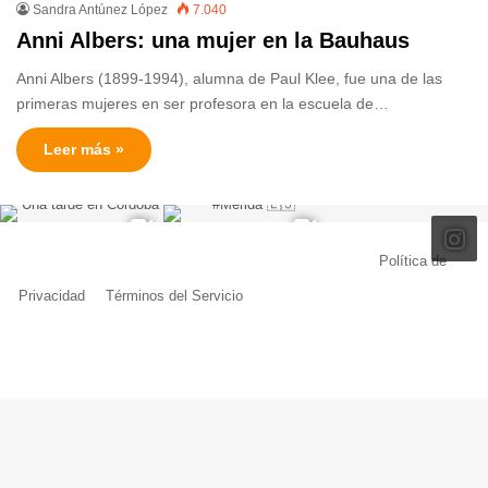
Sandra Antúnez López
7.040
Anni Albers: una mujer en la Bauhaus
Anni Albers (1899-1994), alumna de Paul Klee, fue una de las
primeras mujeres en ser profesora en la escuela de…
Leer más »
© Copyright 2026, Todos los derechos reservados |
Política de
Privacidad
|
Términos del Servicio
| Creado por Miguel Ángel Ferreiro
Facebook
X
Pinterest
YouTube
Tumblr
Instagram
Telegram
Buy
Me
a