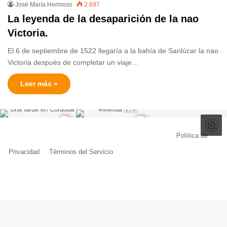
José María Hermoso
2.697
La leyenda de la desaparición de la nao
Victoria.
El 6 de septiembre de 1522 llegaría a la bahía de Sanlúcar la nao
Victoria después de completar un viaje…
Leer más »
© Copyright 2026, Todos los derechos reservados |
Política de
Privacidad
|
Términos del Servicio
| Creado por Miguel Ángel Ferreiro
Facebook
X
Pinterest
YouTube
Tumblr
Instagram
Telegram
Buy
Me
a