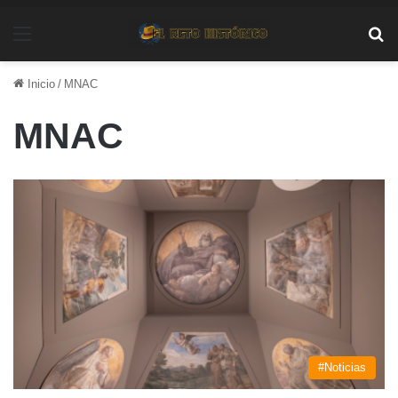
Menú
Bu
Inicio
/
MNAC
MNAC
#Noticias