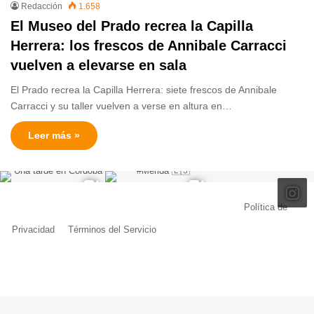
Redacción
1.658
El Museo del Prado recrea la Capilla
Herrera: los frescos de Annibale Carracci
vuelven a elevarse en sala
El Prado recrea la Capilla Herrera: siete frescos de Annibale
Carracci y su taller vuelven a verse en altura en…
Leer más »
© Copyright 2026, Todos los derechos reservados |
Política de
Privacidad
|
Términos del Servicio
| Creado por Miguel Ángel Ferreiro
Facebook
X
Pinterest
YouTube
Tumblr
Instagram
Telegram
Buy
Me