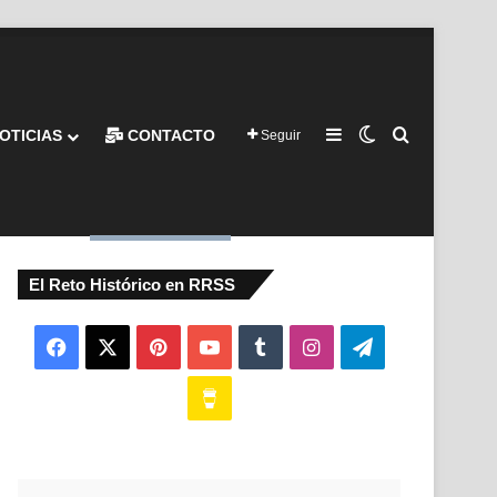
Barra lateral
Switch skin
Buscar por
OTICIAS
CONTACTO
Seguir
El Reto Histórico en RRSS
Facebook
X
Pinterest
YouTube
Tumblr
Instagram
Telegram
Buy
Me
a