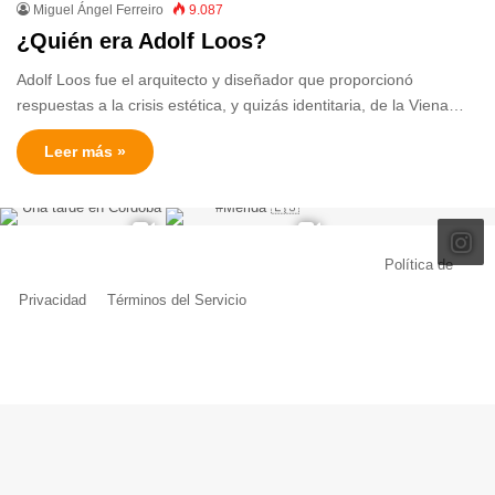
Miguel Ángel Ferreiro
9.087
¿Quién era Adolf Loos?
Adolf Loos fue el arquitecto y diseñador que proporcionó
respuestas a la crisis estética, y quizás identitaria, de la Viena…
Leer más »
© Copyright 2026, Todos los derechos reservados |
Política de
Privacidad
|
Términos del Servicio
| Creado por Miguel Ángel Ferreiro
Facebook
X
Pinterest
YouTube
Tumblr
Instagram
Telegram
Buy
Me
a