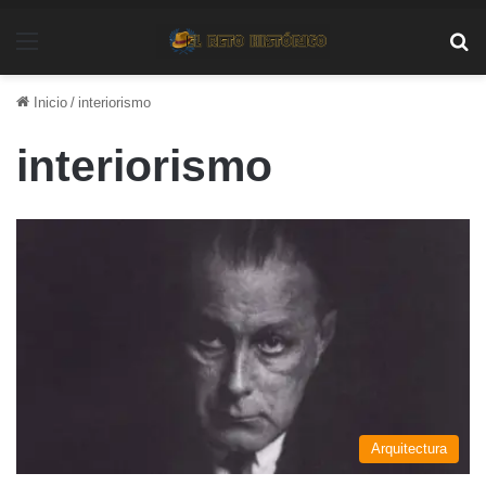
Menú
Bu
Inicio
/
interiorismo
interiorismo
Arquitectura