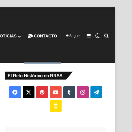
Barra lateral
Switch skin
Buscar por
OTICIAS
CONTACTO
Seguir
El Reto Histórico en RRSS
Facebook
X
Pinterest
YouTube
Tumblr
Instagram
Telegram
Buy
Me
a