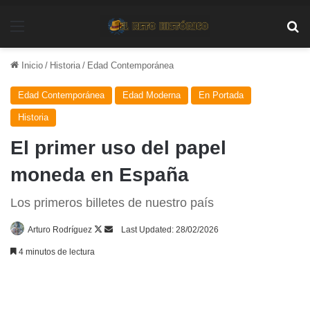
Menú
Bu
Inicio
/
Historia
/
Edad Contemporánea
Edad Contemporánea
Edad Moderna
En Portada
Historia
El primer uso del papel
moneda en España
Los primeros billetes de nuestro país
Follow
Send
Arturo Rodríguez
Last Updated: 28/02/2026
on
an
4 minutos de lectura
X
email