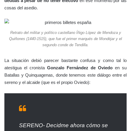
deudas a pesar de no tener efectivo
en ese momento por las
cosas del asedio.
Retrato del militar y político castellano Íñigo López de Mendoza y
Quiñones (1440-1515), que fue el primer marqués de Mondéjar y el
segundo conde de Tendilla.
La situación debió parecer bastante confusa y como tal lo
atestigua el cronista
Gonzalo Fernández de Oviedo
en su
Batallas y Quinquagenas, donde tenemos este diálogo entre el
sereno y el alcaide (que es el propio Oviedo):
SERENO- Decidme ahora cómo se