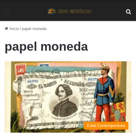
Menú
Bu
Inicio
/
papel moneda
papel moneda
Edad Contemporánea