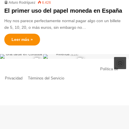
Arturo Rodríguez
6.426
El primer uso del papel moneda en España
Hoy nos parece perfectamente normal pagar algo con un billete
de 5, 10, 20, o más euros, sin embargo no…
Leer más »
© Copyright 2026, Todos los derechos reservados |
Política de
Privacidad
|
Términos del Servicio
| Creado por Miguel Ángel Ferreiro
Facebook
X
Pinterest
YouTube
Tumblr
Instagram
Telegram
Buy
Me
a