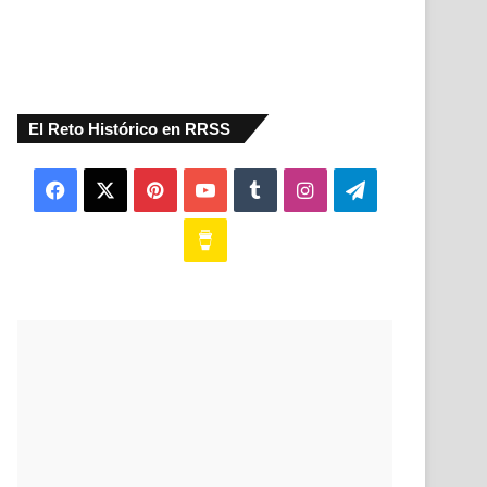
El Reto Histórico en RRSS
Facebook
X
Pinterest
YouTube
Tumblr
Instagram
Telegram
Buy
Me
a
Coffee