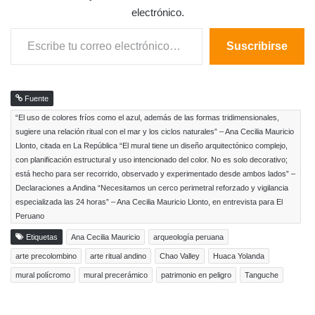
electrónico.
Escribe tu correo electrónico…
Suscribirse
Fuente
“El uso de colores fríos como el azul, además de las formas tridimensionales,
sugiere una relación ritual con el mar y los ciclos naturales” – Ana Cecilia Mauricio
Llonto, citada en La República “El mural tiene un diseño arquitectónico complejo,
con planificación estructural y uso intencionado del color. No es solo decorativo;
está hecho para ser recorrido, observado y experimentado desde ambos lados” –
Declaraciones a Andina “Necesitamos un cerco perimetral reforzado y vigilancia
especializada las 24 horas” – Ana Cecilia Mauricio Llonto, en entrevista para El
Peruano
Etiquetas
Ana Cecilia Mauricio
arqueología peruana
arte precolombino
arte ritual andino
Chao Valley
Huaca Yolanda
mural polícromo
mural precerámico
patrimonio en peligro
Tanguche