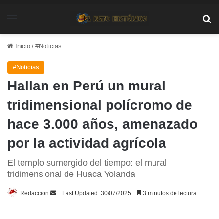
Menú
Bu
Inicio
/
#Noticias
#Noticias
Hallan en Perú un mural
tridimensional polícromo de
hace 3.000 años, amenazado
por la actividad agrícola
El templo sumergido del tiempo: el mural
tridimensional de Huaca Yolanda
Send
Redacción
Last Updated: 30/07/2025
3 minutos de lectura
an
email