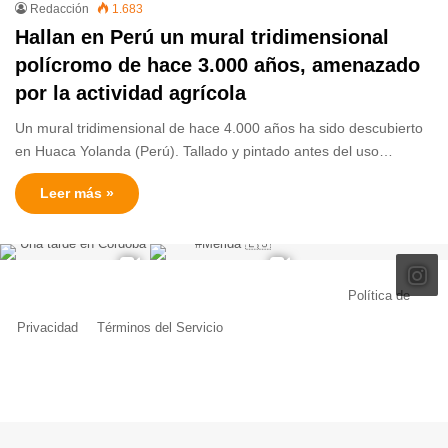
Redacción
1.683
Hallan en Perú un mural tridimensional
polícromo de hace 3.000 años, amenazado
por la actividad agrícola
Un mural tridimensional de hace 4.000 años ha sido descubierto
en Huaca Yolanda (Perú). Tallado y pintado antes del uso…
Leer más »
© Copyright 2026, Todos los derechos reservados |
Política de
Privacidad
|
Términos del Servicio
| Creado por Miguel Ángel Ferreiro
Facebook
X
Pinterest
YouTube
Tumblr
Instagram
Telegram
Buy
Me