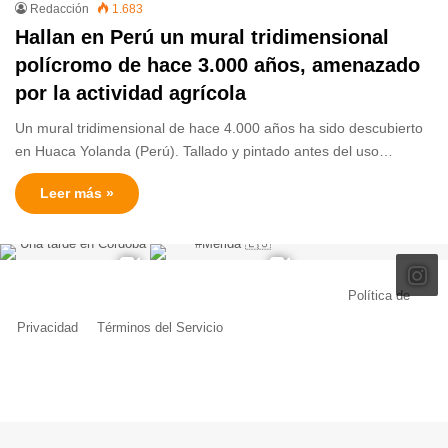
Redacción
1.683
Hallan en Perú un mural tridimensional
polícromo de hace 3.000 años, amenazado
por la actividad agrícola
Un mural tridimensional de hace 4.000 años ha sido descubierto
en Huaca Yolanda (Perú). Tallado y pintado antes del uso…
Leer más »
© Copyright 2026, Todos los derechos reservados |
Política de
Privacidad
|
Términos del Servicio
| Creado por Miguel Ángel Ferreiro
Facebook
X
Pinterest
YouTube
Tumblr
Instagram
Telegram
Buy
Me