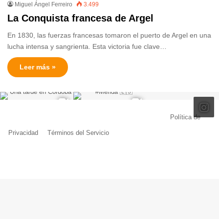
Miguel Ángel Ferreiro
3.499
La Conquista francesa de Argel
En 1830, las fuerzas francesas tomaron el puerto de Argel en una
lucha intensa y sangrienta. Esta victoria fue clave…
Leer más »
© Copyright 2026, Todos los derechos reservados |
Política de
Privacidad
|
Términos del Servicio
| Creado por Miguel Ángel Ferreiro
Facebook
X
Pinterest
YouTube
Tumblr
Instagram
Telegram
Buy
Me
a